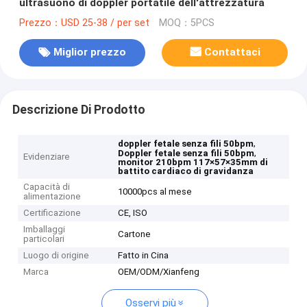
ultrasuono di doppler portatile dell'attrezzatura
Prezzo：USD 25-38 / per set
MOQ：5PCS
Miglior prezzo
Contattaci
Descrizione Di Prodotto
,
doppler fetale senza fili 50bpm
,
Doppler fetale senza fili 50bpm
Evidenziare
monitor 210bpm 117×57×35mm di
battito cardiaco di gravidanza
Capacità di
10000pcs al mese
alimentazione
Certificazione
CE, ISO
Imballaggi
Cartone
particolari
Luogo di origine
Fatto in Cina
Marca
OEM/ODM/Xianfeng
Osservi più