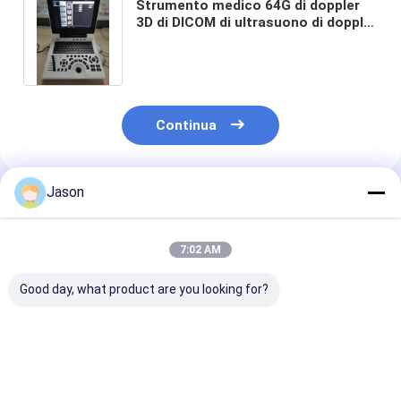
Strumento medico 64G di doppler
3D di DICOM di ultrasuono di doppler
portatile dell'attrezzatura
Continua
Jason
Prodotti Raccomandati
7:02 AM
Good day, what product are you looking for?
Ecografia portatile
Portatile Digital
di Digital di colore
dell'uscita di VGA