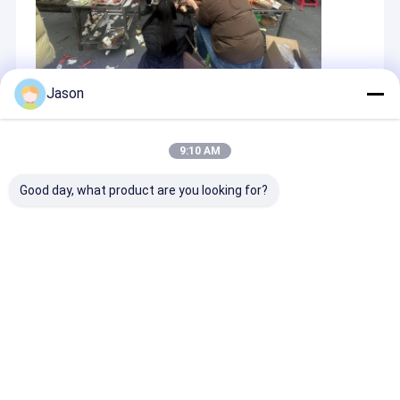
Jason
Recommended Products
9:10 AM
Good day, what product are you looking for?
Macchina di ricerca
Batteria ricaricabile
4 Focus USG 
del taccuino USG di
portatile dello Li-
Machine with 
ricerca dell'elettrone
ione
Vaginal Probe
di iso per ostetricia e
dell'analizzatore di
English Langu
la ginecologia
ultrasuono di DRF
Accurate Tran
Invia richiesta
Invia richiesta
Invia richi
RDA
Vaginal Scans