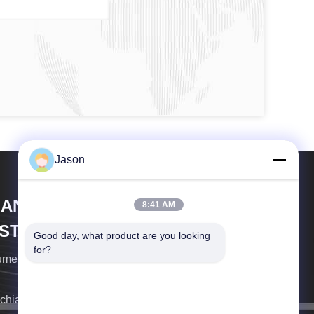
Jason
IANYANG XIANFENG MEDECAL
8:41 AM
NSTRUMENT CO.,LTD
Good day, what product are you looking 
for?
umento medico CO., srl di Mianyang Xianfeng
richiameremo il prima possibile.