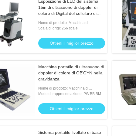
Esposizione di LED del sistema
15in di ultrasuono di doppler di
colore di Digital del cellulare di
BPW
Nome di prodotto: Macchina di
ultrasuono di doppler
Scala di grigi: 256 scale
Ottieni il miglior prezzo
Macchina portatile di ultrasuono di
doppler di colore di OB'GYN nella
gravidanza
Nome di prodotto: Macchina di
ultrasuono di doppler
Modo di rappresentazione: PW.BB.BM.
B.4B
Ottieni il miglior prezzo
Sistema portatile livellato di base