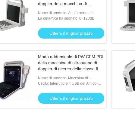
doppler della macchina di
ultrasuono di doppler alta
Nome di prodotto: Analizzatore di
ultrasuono di Doopler di colore
La dinamica ha suonato: 0~120dB
Ottieni il miglior prezzo
Modo addominale di PW CFM PDI
della macchina di ultrasuono di
doppler di ricerca della classe II
Nome di prodotto: Macchina di
ultrasuono di doppler
Uscita: Interruttore 4 USB del Amico-
video .VGA Video.Dicom.HDMI.Foot
Ottieni il miglior prezzo