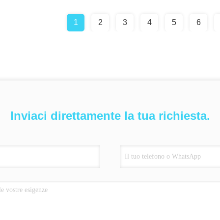
1
2
3
4
5
6
Inviaci direttamente la tua richiesta.