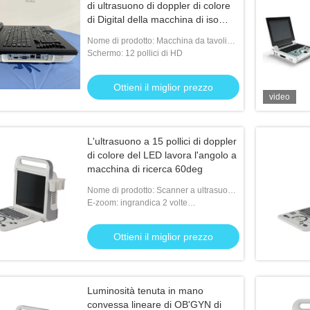
di ultrasuono di doppler di colore
di Digital della macchina di iso
USG
Nome di prodotto: Macchina da tavolino
di ultrasuono
Schermo: 12 pollici di HD
Ottieni il miglior prezzo
video
L'ultrasuono a 15 pollici di doppler
di colore del LED lavora l'angolo a
macchina di ricerca 60deg
Nome di prodotto: Scanner a ultrasuoni
Doppler portatile
E-zoom: ingrandica 2 volte
dell'immagine in tempo reale
Ottieni il miglior prezzo
Luminosità tenuta in mano
convessa lineare di OB'GYN di