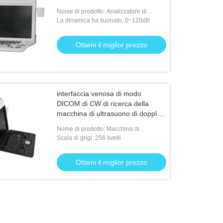
Nome di prodotto: Analizzatore di
ultrasuono di doppler
La dinamica ha suonato: 0~120dB
Ottieni il miglior prezzo
interfaccia venosa di modo
DICOM di CW di ricerca della
macchina di ultrasuono di doppler
320V
Nome di prodotto: Macchina di
ultrasuono di doppler
Scala di grigi: 256 livelli
Ottieni il miglior prezzo