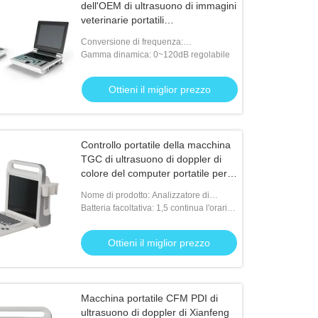
dell'OEM di ultrasuono di immagini
veterinarie portatili
dell'analizzatore 128
Conversione di frequenza:
2.5MHz/3.0MHz/3.5MHz/4.0MHz/5.0MHz
Gamma dinamica: 0~120dB regolabile
Ottieni il miglior prezzo
Controllo portatile della macchina
TGC di ultrasuono di doppler di
colore del computer portatile per il
cuore dei neonati
Nome di prodotto: Analizzatore di
ultrasuono di doppler
Batteria facoltativa: 1,5 continua l'orario
di lavoro
Ottieni il miglior prezzo
Macchina portatile CFM PDI di
ultrasuono di doppler di Xianfeng