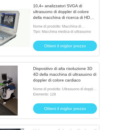
10,4» analizzatori SVGA di
ultrasuono di doppler di colore
della macchina di ricerca di HD
USG hanno prodotto
Nome di prodotto: Macchina di
ultrasuono di Digital
Tipo: Macchina medica di ultrasuono
Ottieni il miglior prezzo
Dispositivo di alta risoluzione 3D
4D della macchina di ultrasuono di
doppler di colore cardiaco
Nome di prodotto: Ultrasuono di doppler
di colore che sta XF7800
Elemento: 128
Ottieni il miglior prezzo