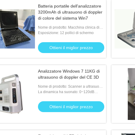
Batteria portatile dell'analizzatore
3200mAh di ultrasuono di doppler
di colore del sistema Win7
Nome di prodotto: Macchina clinica di
ultrasuono
Esposizione: 12 pollici di schermo
Ottieni il miglior prezzo
Analizzatore Windows 7 11KG di
ultrasuono di doppler del CE 3D
Nome di prodotto: Scanner a ultrasuoni
Color Doopler Umano
La dinamica ha suonato: 0~120dB
regolabile
Ottieni il miglior prezzo