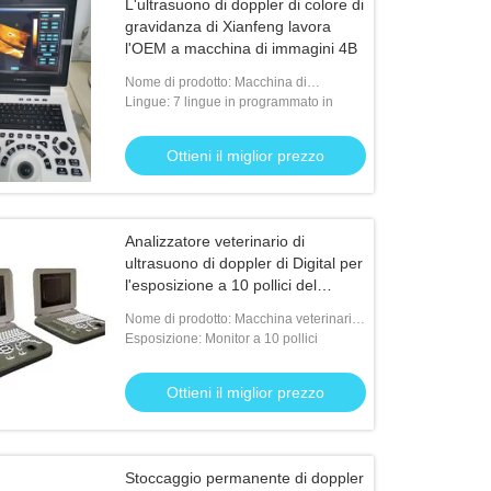
L'ultrasuono di doppler di colore di
gravidanza di Xianfeng lavora
l'OEM a macchina di immagini 4B
Nome di prodotto: Macchina di
ultrasuono di doppler
Lingue: 7 lingue in programmato in
Ottieni il miglior prezzo
Analizzatore veterinario di
ultrasuono di doppler di Digital per
l'esposizione a 10 pollici del
monitor degli animali domestici
Nome di prodotto: Macchina veterinaria
portatile di ultrasuono
Esposizione: Monitor a 10 pollici
Ottieni il miglior prezzo
Stoccaggio permanente di doppler